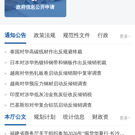
政府信息公开申请
通知公告
政策法规
规范性文件
行政权力运行
更多>
泰国对华高碳线材作出反规避终裁
日本对涉华热镀锌钢带和钢板作出反倾销初裁
越南对华热轧板卷启动反倾销期中复审调查
越南对华预应力钢材启动反倾销调查
印度对涉华低灰冶金焦炭征收反倾销税
巴基斯坦对华复合铝箔启动反倾销调查
本厅公文
规划计划
统计信息
财政资金
人事
更多>
福建省商务厅关于组织参加2026年“闽货华夏行·长沙站”展销活动的通知