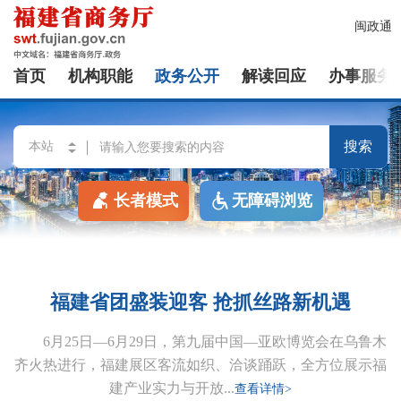
闽政通
首页
机构职能
政务公开
解读回应
办事服务
搜索
长者模式
无障碍浏览
福建省团盛装迎客 抢抓丝路新机遇
6月25日—6月29日，第九届中国—亚欧博览会在乌鲁木
齐火热进行，福建展区客流如织、洽谈踊跃，全方位展示福
建产业实力与开放...
查看详情>