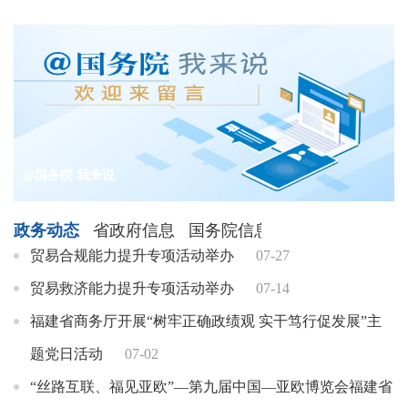
@国务院 我来说
一触即达、一网通办、一站畅办！闽政通APP焕新再升级
2024年省委和省政府为民办实事项目征求意见
国务院“互联网+督查”平台征集阻碍民营经济发展壮大问题线索
福建省商务厅领导会见广西国际博览事务局副局长成功一行
政务动态
省政府信息
国务院信息
贸易合规能力提升专项活动举办
07-27
贸易救济能力提升专项活动举办
07-14
福建省商务厅开展“树牢正确政绩观 实干笃行促发展”主
题党日活动
07-02
“丝路互联、福见亚欧”—第九届中国—亚欧博览会福建省