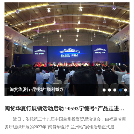
“闽货华厦行·昆明站”顺利举办
“闽货华夏行”首进武汉开拓华中市场
闽货华夏行·哈尔滨站成功举办
闽货华夏行·上海站活动成功举办
第三届中国义乌国际装备博览会暨“闽货华夏行·义乌站”推介会顺利举行
闽货华夏行展销活动启动 “0593宁德号”产品走进兰州
近日，依托第二十九届中国兰州投资贸易洽谈会，由福建省商
务厅组织开展的2023年“闽货华夏行·兰州站”展销活动正式启