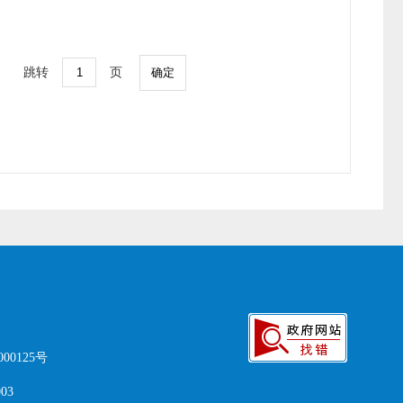
跳转
页
确定
00125号
03