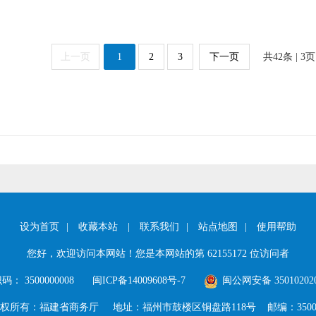
上一页
1
2
3
下一页
共
42
条 |
3
页
设为首页
|
收藏本站
|
联系我们
|
站点地图
|
使用帮助
您好，欢迎访问本网站！您是本网站的第
62155172
位访问者
： 3500000008
闽ICP备14009608号-7
闽公网安备 350102020
权所有：福建省商务厅
地址：福州市鼓楼区铜盘路118号
邮编：3500