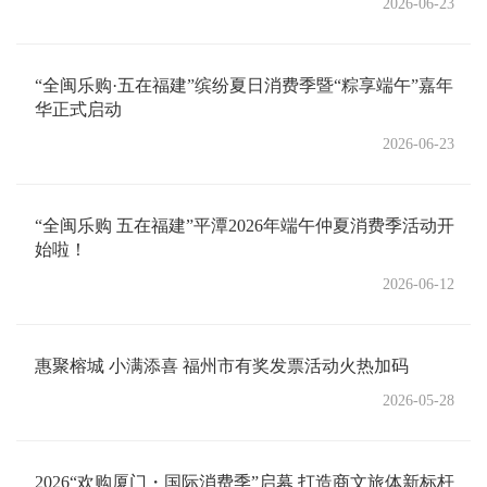
2026-06-23
“全闽乐购·五在福建”缤纷夏日消费季暨“粽享端午”嘉年
华正式启动
2026-06-23
“全闽乐购 五在福建”平潭2026年端午仲夏消费季活动开
始啦！
2026-06-12
惠聚榕城 小满添喜 福州市有奖发票活动火热加码
2026-05-28
2026“欢购厦门・国际消费季”启幕 打造商文旅体新标杆