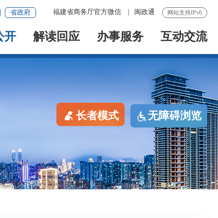
福建省商务厅官方微信
|
闽政通
省政府
网站支持IPv6
公开
解读回应
办事服务
互动交流
长者模式
无障碍浏览