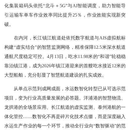
化集装箱码头依托“北斗＋5G”与AI智能调度，助力智能导
引运输车单车作业效率同比提升25％，作业效能实现新突
破。
在内河，长江镇江航道处依托数字航道与AIS虚拟航标
构建“虚实结合”的智慧监测网络，精准保障12.5米深水航道
通航尺度稳定可控。4月13日，吃水11.98米的“和谐”轮稳稳
靠泊镇江港，成为2026年镇江港迎来的首艘吃水接近12米的
大型船舶，充分彰显了智慧航道建设的扎实成效。
从单点示范到成网成面，水运数智化转型已从可选示范
项目，变为行业高质量发展的必答题。洋浦港的智慧物流、
龙拱港的全场景应用、长江航道的虚实监测、泰州港航的一
体化管控……数智化不再是碎片化技术点缀，而是深度融入
水运生产作业的每一个环节，推动全行业向“数智驱动”的范