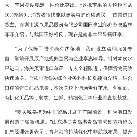
大，苹果糖度稳定、性价比突出。“这批苹果的关税税率从
10%降到0，消费者很快能以更实惠的价格购买。”首票进口
货主、深圳市源兴果品股份有限公司国际事业部商务总监林
菲菲介绍，与我国正好相反，现在是南非苹果采摘旺季。
“为了保障举措平稳有序落地，我们设立咨询服务专
窗，靠前开展原产地规则宣贯与企业享惠辅导。针对本次水
果进口，海关预审进口单证，专人全程跟进，保障货物高效
快速通关。”深圳湾海关综合业务科科长夏颖丽介绍，结合
口岸的进口商品来看，本次关税下调涵盖鲜苹果、葡萄酒、
有机化工品等，餐饮、生鲜、精细化工等行业将直接获益。
“零关税举措为中非贸易开辟了广阔前景，也为港口发
展创造了崭新机遇。”山东港口青岛港青岛前湾集装箱码头
副总经理张勇表示，青岛港将持续优化中非航线布局，提升