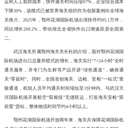
运和人工装卸成本，快件通关时间压缩67%，企业综合成本
下降30%，该模式已被世界海关组织作为创新案例向全球海
关推介。2025年，鄂州花湖国际机场出境快件约95.1万件，
同比增长269.2%，带动湖北全省快件出口增速跃居全国第
二。
武汉海关所属鄂州海关关长杜鹃介绍，面对鄂州花湖国
际机场进出口总量井喷式的增长，海关实行“7×24小时”全时
通关服务，并专门为生鲜等产品开辟“绿色通道”，确保通
关“零延时”。同时，全国首创海关、边检、安检“一站式”查
验通道，机组人员平均通关时间缩短至3分钟内。与武汉天
河国际机场开展航空“双枢纽”无缝联运，打造海关安检“双
前置”货站，整体物流时间节约4小时以上。
鄂州花湖国际机场开放两年来，海关共保障花湖国际机