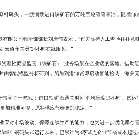
料码头，一艘满载进口铁矿石的万吨巨轮缓缓靠泊，随着卸货传
有限公司物流部部长刘庆伟表示，“过去等待人工查验往往意
云值守关员’24小时在线服务。”
资源性商品监管（铁矿石）”业务场景在企业端的落地。借助近
传并由智能模型分析研判，船舶到港卸货即启动智能检测，海关
算了一笔账：进口铁矿石通关时间平均压缩15小时，试运行
度更加精准可控，原料供应节奏更加稳定。”
应对市场波动、保障连续生产的能力，也为进一步优化库存管
防城广钢码头试运行以来，已累计为3家试点企业节省成本超过