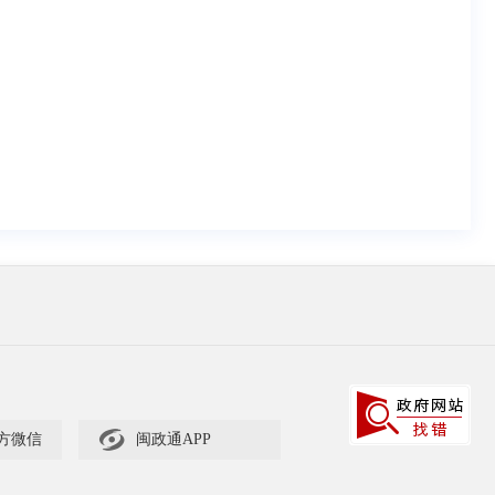

方微信
闽政通APP