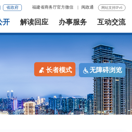
福建省商务厅官方微信
|
闽政通
省政府
网站支持IPv6
公开
解读回应
办事服务
互动交流
长者模式
无障碍浏览