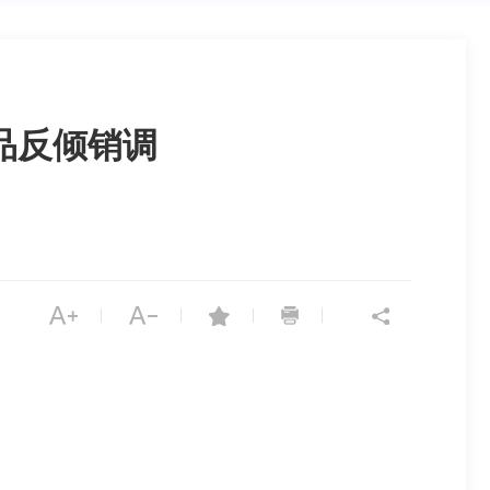
品反倾销调
|
|
|
|