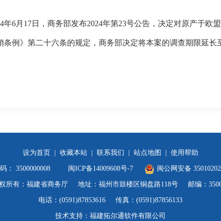
年6月17日，商务部发布2024年第23号公告，决定对原产于
》第二十六条的规定，商务部决定将本案的调查期限延长至20
设为首页
|
收藏本站
|
联系我们
|
站点地图
|
使用帮助
 3500000008
闽ICP备14009608号-7
闽公网安备 35010202
权所有：福建省商务厅
地址：福州市鼓楼区铜盘路118号
邮编：3500
电话：(0591)87853616
传真：(0591)87856133
技术支持：福建拓尔通软件有限公司