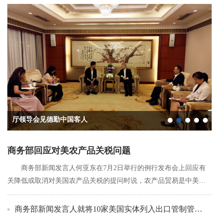
厅领导会见德勤中国客人
福建省商务厅推动巴西闽商采购闽货
跨国公司福建行活动成功举办
中美省州经贸合作交流活动在厦门举行
匈牙利投资交流会在厦门成功举办
商务部回应对美农产品关税问题
商务部新闻发言人何亚东在7月2日举行的例行发布会上回应有
关降低或取消对美国农产品关税的提问时说，农产品贸易是中美经
贸合作的重要组成部分。经过近期经贸磋商，双方...
商务部新闻发言人就将10家美国实体列入出口管制管控名单答记者问