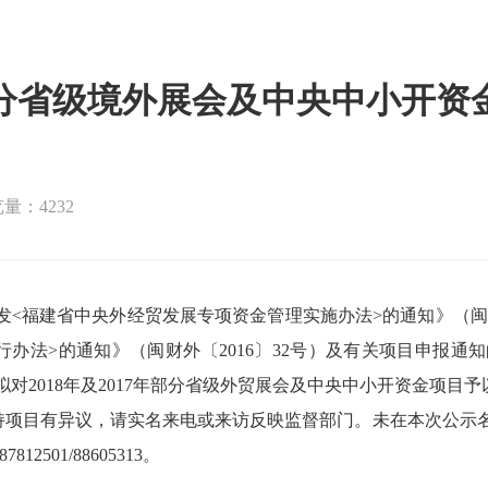
7年部分省级境外展会及中央中小开
量：4232
发
<
福建省中央外经贸发展专项资金管理实施办法
>的通知》
（闽
行办法>的通知》（闽财外
〔
201
6
〕
32
号
）及有关项目申报通知
拟对
2018年及2017年部分省级外贸展会及中央中小开资金项目
持
项目有异议，请实名来电或来访反映
监督部门
。
未在本次公示
-87812501/88605313。