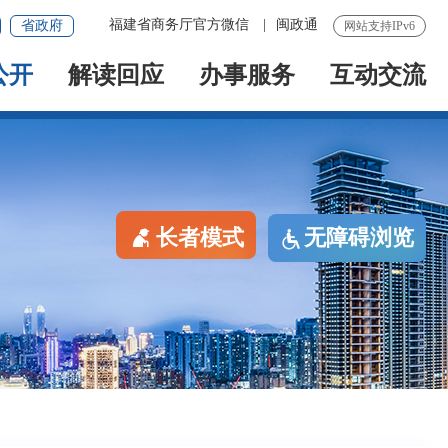
福建省商务厅官方微信
|
闽政通
省政府
网站支持IPv6
公开
解读回应
办事服务
互动交流
长者模式
无障碍浏览