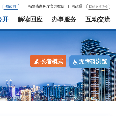
福建省商务厅官方微信
|
闽政通
省政府
网站支持IPv6
公开
解读回应
办事服务
互动交流
长者模式
无障碍浏览