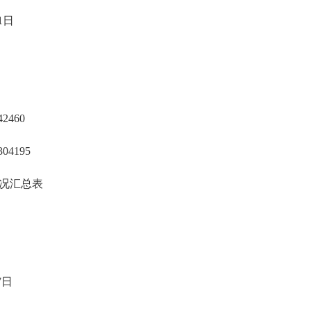
1
日
42460
304195
况汇总表
7
日