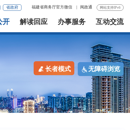
福建省商务厅官方微信
|
闽政通
省政府
网站支持IPv6
公开
解读回应
办事服务
互动交流
长者模式
无障碍浏览