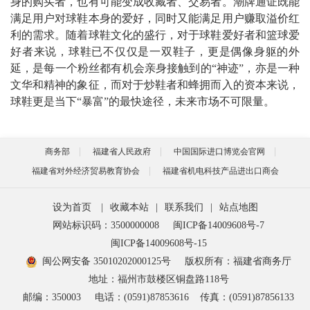
身的购买者，也有可能变成收藏者、交易者。潮牌通证既能
满足用户对球鞋本身的爱好，同时又能满足用户赚取溢价红
利的需求。随着球鞋文化的盛行，对于球鞋爱好者和篮球爱
好者来说，球鞋已不仅仅是一双鞋子，更是偶像身躯的外
延，是每一个粉丝都有机会亲身接触到的“神迹”，亦是一种
文华和精神的象征，而对于炒鞋者和蜂拥而入的资本来说，
球鞋更是当下“暴富”的最快途径，未来市场不可限量。
商务部
福建省人民政府
中国国际进口博览会官网
福建省对外经济贸易教育协会
福建省机电科技产品进出口商会
设为首页
|
收藏本站
|
联系我们
|
站点地图
网站标识码：3500000008
闽ICP备14009608号-7
闽ICP备14009608号-15
闽公网安备 35010202000125号
版权所有：福建省商务厅
地址：福州市鼓楼区铜盘路118号
邮编：350003
电话：(0591)87853616
传真：(0591)87856133