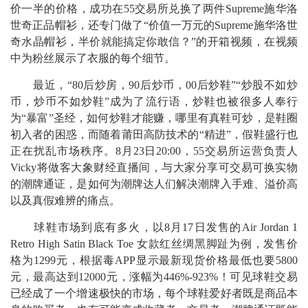
价一半的价格，成功在55交易所兑换了两件Supreme施华洛
世奇正品帽衫，还专门做了“价值一万元的Supreme施华洛世
奇水晶帽衫，半价就能搞定你敢信？”的开箱视频，在视频
中为粉丝展示了衣服的每个细节。
最近，“80后炒房，90后炒币，00后炒鞋”“炒股不如炒
币，炒币不如炒鞋”成为了流行语，炒鞋也被很多人奉行
为“暴富”圣经，如何炒鞋才能赚，哪里有真鞋可炒，是鞋圈
初入者的困惑，而随着莆田高防技术的“精进”，假鞋盛行也
正在扰乱市场秩序。8月23日20:00，55交易所运营负责人
Vicky将做客大象财经直播间，与大家分享可交易可换实物
的潮牌通证，是如何为潮牌达人们解决潮牌入手难、溢价高
以及真假难辨的痛点。
球鞋市场到底有多火，以8月17日发售的Air Jordan 1
Retro High Satin Black Toe 女款红丝绸黑脚趾为例，发售价
格为1299元，根据毒APP显示最新现货价格最低也要5800
元，最高达到12000元，涨幅为446%-923%！可见球鞋交易
已经成了一个增速极快的市场，每个球鞋爱好者既是商品本