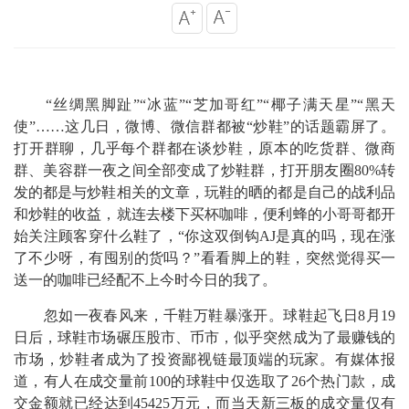
“丝绸黑脚趾”“冰蓝”“芝加哥红”“椰子满天星”“黑天
使”……这几日，微博、微信群都被“炒鞋”的话题霸屏了。
打开群聊，几乎每个群都在谈炒鞋，原本的吃货群、微商
群、美容群一夜之间全部变成了炒鞋群，打开朋友圈80%转
发的都是与炒鞋相关的文章，玩鞋的晒的都是自己的战利品
和炒鞋的收益，就连去楼下买杯咖啡，便利蜂的小哥哥都开
始关注顾客穿什么鞋了，“你这双倒钩AJ是真的吗，现在涨
了不少呀，有囤别的货吗？”看看脚上的鞋，突然觉得买一
送一的咖啡已经配不上今时今日的我了。
忽如一夜春风来，千鞋万鞋暴涨开。球鞋起飞日8月19
日后，球鞋市场碾压股市、币市，似乎突然成为了最赚钱的
市场，炒鞋者成为了投资鄙视链最顶端的玩家。有媒体报
道，有人在成交量前100的球鞋中仅选取了26个热门款，成
交金额就已经达到45425万元，而当天新三板的成交量仅有