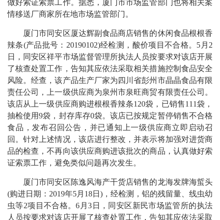
做好索证索票工作。据悉，厦门市市场监管部门也将相关案
情移送厂商家所在地市场监管部门。
厦门市同安区厦达辉副食品商店销售的休闲食品根根香
辣条(产品批号：20190102)经检测，酸价项目不合格。5月2
日，同安区祥平市场监督管理所执法人员按要求对该店开展
了核查处置工作，告知其应依法采取相关措施控制食品安全
风险。经查，该产品生产厂家为四川省彭州市晶晶食品有限
责任公司，上一级供应商为泉州市泉旺商贸有限责任公司。
该店从上一级供应商购进根根香辣条120袋，已销售111袋，
抽检使用9袋，封存库存0袋。该店已按规定暂停销售不合格
食品，发布召回公告，并已通知上一级供应商立即启动召
回。针对上述情况，该店进行整改，并表示将加强对进货商
品的检查，不再向该供应商购进该批次的商品，认真做好索
证索票工作，避免类似问题再次发生。
厦门市同安区陈逸风海产干货店销售的龙海发牌海蜇头
(购进日期：2019年5月18日)，经检测，铝的残留量、线虫幼
虫等2项目不合格。6月3日，同安区新民市场监管所的执法
人员按要求对该店开展了核查处置工作，告知其应依法采取