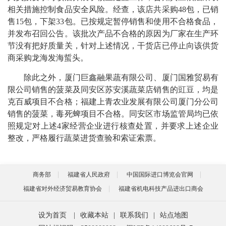
相关措施控制食品安全风险。经查，该店共采购48包，已销
售15包，下架33包。已按规定暂停销售和使用不合格食品，
并发布召回公告。该批次产品不合格的原因为厂家在生产环
节没有把好质量关，针对上述情况，干货店已停止向该供货
商采购龙海发海蜇头。
除此之外，厦门巨鑫融果蔬有限公司、厦门国雅贸易有
限公司销售的菠菜及同安区苏安溪蔬菜店销售的豇豆，均是
克百威项目不合格；福建上青农业发展有限公司厦门分公司
销售的菠菜，毒死蜱项目不合格。同安区市场监管局均已依
照规定对上述4家经营企业进行核查处置，并要求上述企业
整改，严格履行蔬菜进货查验和索证索票。
商务部
福建省人民政府
中国国际进口博览会官网
福建省对外经济贸易教育协会
福建省机电科技产品进出口商会
设为首页
|
收藏本站
|
联系我们
|
站点地图