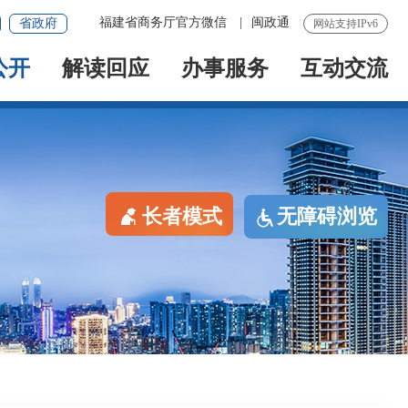
福建省商务厅官方微信
|
闽政通
省政府
网站支持IPv6
公开
解读回应
办事服务
互动交流
长者模式
无障碍浏览