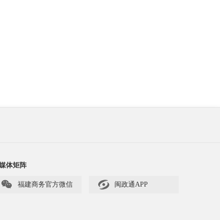
媒体矩阵


福建商务官方微信
闽政通APP