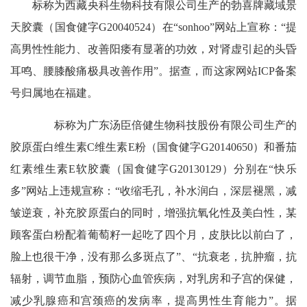
标称为西藏央科生物科技有限公司生产的勃喜牌藏域景
天胶囊（国食健字G20040524）在“sonhoo”网站上宣称：“提
高男性性能力、改善阳痿有显著的功效，对肾虚引起的头昏
耳鸣、腰膝酸痛极具改善作用”。据查，而这家网站ICP备案
号归属地在福建。
标称为广东汤臣倍健生物科技股份有限公司生产的
胶原蛋白维生素C维生素E粉（国食健字G20140650）和番茄
红素维生素E软胶囊（国食健字G20130129）分别在“快乐
多”网站上违规宣称：“收缩毛孔，补水润白，深层褪黑，减
皱逆衰，补充胶原蛋白的同时，增强抗氧化性及美白性，某
顾客蛋白粉配着葡萄籽一起吃了四个月，皮肤比以前白了，
脸上也很干净，没有那么多斑点了”、“抗衰老，抗肿瘤，抗
辐射，调节血脂，预防心血管疾病，对乳房和子宫的保健，
减少乳腺癌和宫颈癌的发病率，提高男性生育能力”。据