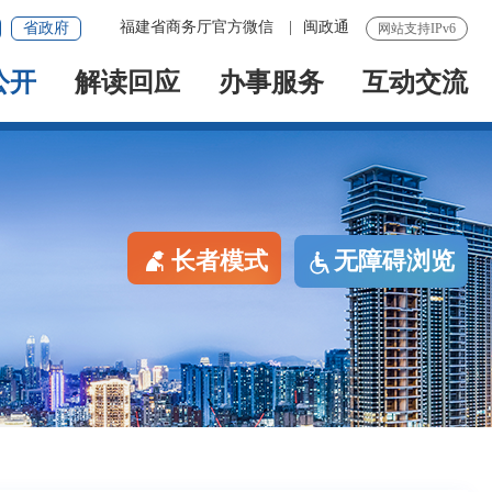
福建省商务厅官方微信
|
闽政通
省政府
网站支持IPv6
公开
解读回应
办事服务
互动交流
长者模式
无障碍浏览