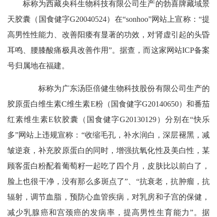
标称为西藏央科生物科技有限公司生产的勃喜牌藏域景
天胶囊（国食健字G20040524）在“sonhoo”网站上宣称：“提
高男性性能力、改善阳痿有显著的功效，对肾虚引起的头昏
耳鸣、腰膝酸痛极具改善作用”。据查，而这家网站ICP备案
号归属地在福建。
标称为广东汤臣倍健生物科技股份有限公司生产的
胶原蛋白维生素C维生素E粉（国食健字G20140650）和番茄
红素维生素E软胶囊（国食健字G20130129）分别在“快乐
多”网站上违规宣称：“收缩毛孔，补水润白，深层褪黑，减
皱逆衰，补充胶原蛋白的同时，增强抗氧化性及美白性，某
顾客蛋白粉配着葡萄籽一起吃了四个月，皮肤比以前白了，
脸上也很干净，没有那么多斑点了”、“抗衰老，抗肿瘤，抗
辐射，调节血脂，预防心血管疾病，对乳房和子宫的保健，
减少乳腺癌和宫颈癌的发病率，提高男性生育能力”。据