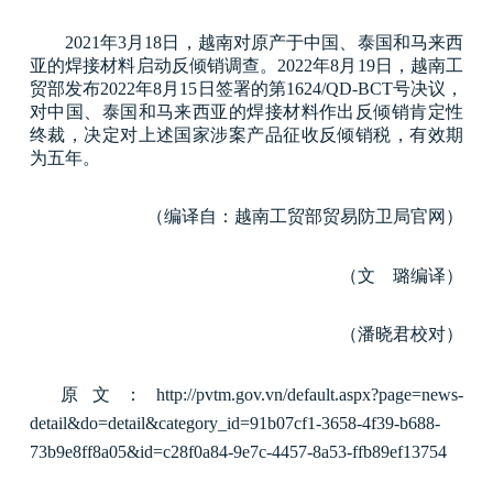
2021年3月18日，越南对原产于中国、泰国和马来西
亚的焊接材料启动反倾销调查。2022年8月19日，越南工
贸部发布2022年8月15日签署的第1624/QD-BCT号决议，
对中国、泰国和马来西亚的焊接材料作出反倾销肯定性
终裁，决定对上述国家涉案产品征收反倾销税，有效期
为五年。
（编译自：越南工贸部贸易防卫局官网）
（文 璐编译）
（潘晓君校对）
原文：http://pvtm.gov.vn/default.aspx?page=news-
detail&do=detail&category_id=91b07cf1-3658-4f39-b688-
73b9e8ff8a05&id=c28f0a84-9e7c-4457-8a53-ffb89ef13754