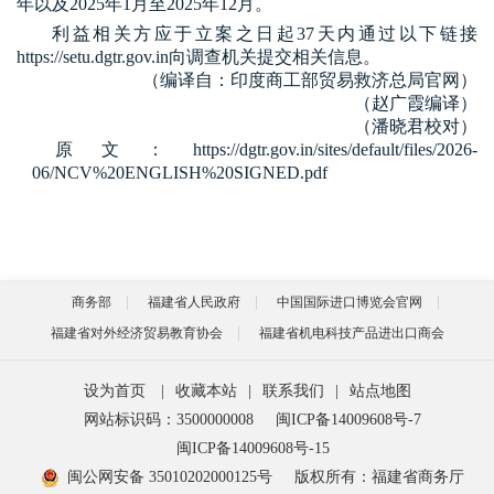
年以及
202
5年1月至
202
5年12月。
利益相关方应于立案之日起
37
天内通过以下链接
https://setu.dgtr.gov.in
向调查机关提交相关信息。
（编译自：印度商工部贸易救济总局官网）
（赵广霞编译）
（潘晓君校对）
原文：https://dgtr.gov.in/sites/default/files/2026-
06/NCV%20ENGLISH%20SIGNED.pdf
商务部
福建省人民政府
中国国际进口博览会官网
福建省对外经济贸易教育协会
福建省机电科技产品进出口商会
设为首页
|
收藏本站
|
联系我们
|
站点地图
网站标识码：3500000008
闽ICP备14009608号-7
闽ICP备14009608号-15
闽公网安备 35010202000125号
版权所有：福建省商务厅