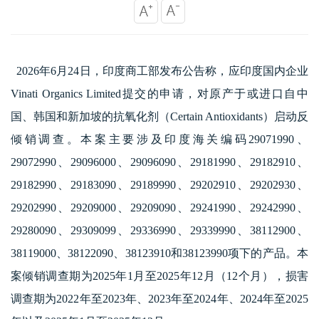
2026
年6月24日，印度商工部发布公告称，应印度国内企业
Vinati Organics Limited提交的申请，对原产于或进口自中
国、韩国和新加坡的抗氧化剂（Certain Antioxidants）启动反
倾销调查。本案主要涉及印度海关编码29071990、
29072990、29096000、29096090、29181990、29182910、
29182990、29183090、29189990、29202910、29202930、
29202990、29209000、29209090、29241990、29242990、
29280090、29309099、29336990、29339990、38112900、
38119000、38122090、38123910和38123990项下的产品。本
案倾销调查期为
202
5年1月至
202
5年12月（
12
个月），损害
调查期为
2022
年至
2023
年、
2023
年至
2024
年、
2024
年至
2025