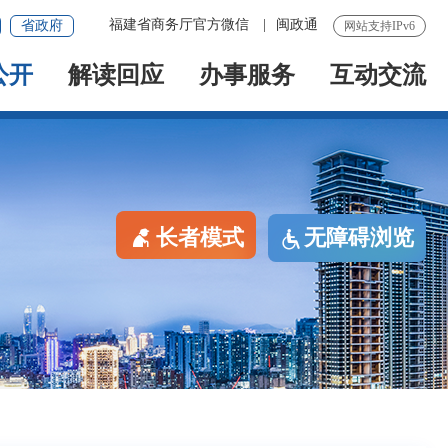
福建省商务厅官方微信
|
闽政通
省政府
网站支持IPv6
公开
解读回应
办事服务
互动交流
长者模式
无障碍浏览