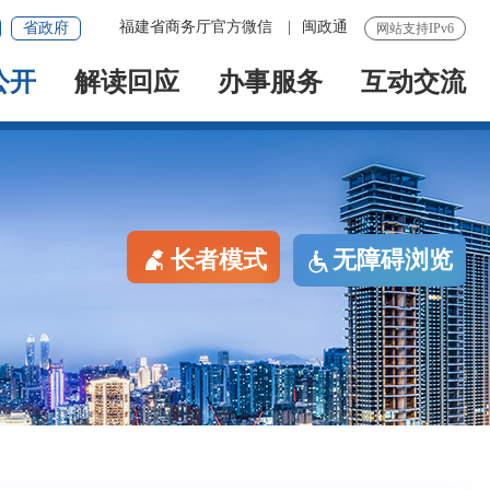
福建省商务厅官方微信
|
闽政通
省政府
网站支持IPv6
公开
解读回应
办事服务
互动交流
长者模式
无障碍浏览