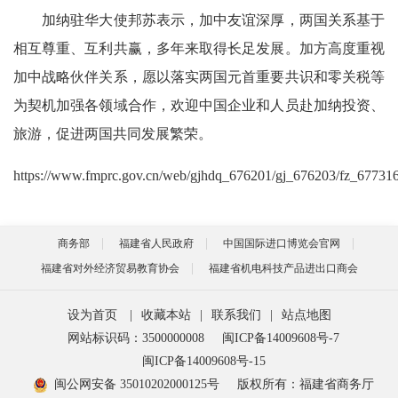
加纳驻华大使邦苏表示，加中友谊深厚，两国关系基于
相互尊重、互利共赢，多年来取得长足发展。加方高度重视
加中战略伙伴关系，愿以落实两国元首重要共识和零关税等
为契机加强各领域合作，欢迎中国企业和人员赴加纳投资、
旅游，促进两国共同发展繁荣。
https://www.fmprc.gov.cn/web/gjhdq_676201/gj_676203/fz_6773
商务部
福建省人民政府
中国国际进口博览会官网
福建省对外经济贸易教育协会
福建省机电科技产品进出口商会
设为首页
|
收藏本站
|
联系我们
|
站点地图
网站标识码：3500000008
闽ICP备14009608号-7
闽ICP备14009608号-15
闽公网安备 35010202000125号
版权所有：福建省商务厅