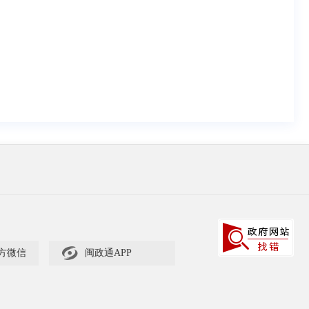

方微信
闽政通APP