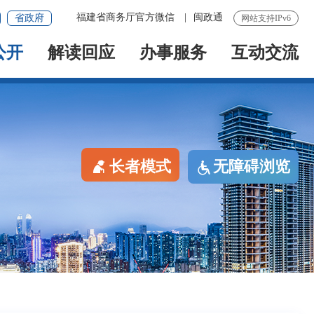
福建省商务厅官方微信
|
闽政通
省政府
网站支持IPv6
公开
解读回应
办事服务
互动交流
长者模式
无障碍浏览