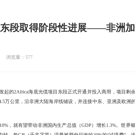
东段取得阶段性进展——非洲加
浏览量：577
的2Africa海底光缆项目东段正式开通并投入商用，项目剩
长约4.5万公里，沿非洲大陆海岸线铺设，并连接中东、亚洲及欧洲
%，就有望带动非洲国内生产总值（GDP）增长1.3%。世界
转，每GB（千兆字节）流量被额外征收约30%的“过境费”，这严