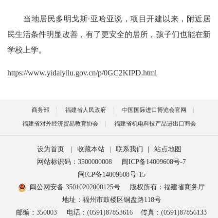
当地居民多明戈斯·亚哈亚说，项目开建以来，附近居
民生活条件明显改善，有了更安全的居所，孩子们也能在新
学校上学。
https://www.yidaiyilu.gov.cn/p/0GC2KIPD.html
商务部
福建省人民政府
中国国际进口博览会官网
福建省对外经济贸易教育协会
福建省机电科技产品进出口商会
设为首页
|
收藏本站
|
联系我们
|
站点地图
网站标识码：3500000008
闽ICP备14009608号-7
闽ICP备14009608号-15
闽公网安备 35010202000125号
版权所有：福建省商务厅
地址：福州市鼓楼区铜盘路118号
邮编：350003
电话：(0591)87853616
传真：(0591)87856133