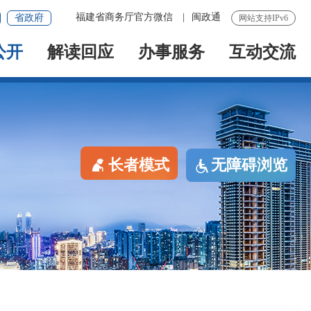
福建省商务厅官方微信
|
闽政通
省政府
网站支持IPv6
公开
解读回应
办事服务
互动交流
长者模式
无障碍浏览