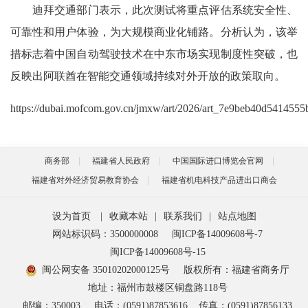
迪拜交通部门表示，此次测试将重点评估系统安全性、
可靠性和用户体验，为大规模商业化铺路。分析认为，该举
措标志着中国自动驾驶技术在中东市场实现制度性突破，也
反映出阿联酋在智能交通领域持续对外开放的政策取向。
https://dubai.mofcom.gov.cn/jmxw/art/2026/art_7e9beb40d541455
商务部
福建省人民政府
中国国际进口博览会官网
福建省对外经济贸易教育协会
福建省机电科技产品进出口商会
设为首页
|
收藏本站
|
联系我们
|
站点地图
网站标识码：3500000008
闽ICP备14009608号-7
闽ICP备14009608号-15
闽公网安备 35010202000125号
版权所有：福建省商务厅
地址：福州市鼓楼区铜盘路118号
邮编：350003
电话：(0591)87853616
传真：(0591)87856133