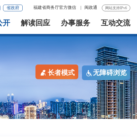
福建省商务厅官方微信
|
闽政通
省政府
网站支持IPv6
公开
解读回应
办事服务
互动交流
长者模式
无障碍浏览