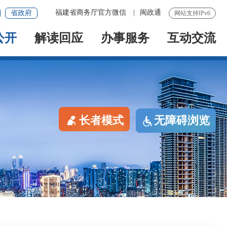
福建省商务厅官方微信
|
闽政通
省政府
网站支持IPv6
公开
解读回应
办事服务
互动交流
长者模式
无障碍浏览