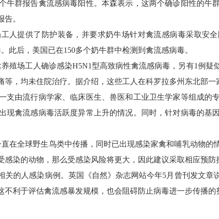
牛群报告禽流感病毒阳性。本森表示，这两个确诊阳性的牛群
报告。
人提供了防护装备，并要求奶牛场针对禽流感病毒采取安全
。此后，美国已在150多个奶牛群中检测到禽流感病毒。
养殖场工人确诊感染H5N1型高致病性禽流感病毒，另有1例疑
痛等，均未住院治疗。据介绍，这些工人在科罗拉多州东北部一
一支由流行病学家、临床医生、兽医和工业卫生学家等组成的专
出现禽流感病毒活跃度异常上升的情况。同时，针对病毒的基
直在全球野生鸟类中传播，同时已出现感染家禽和哺乳动物的
受感染的动物，那么受感染风险将更大，因此建议采取相应预防
关的人感染病例。英国《自然》杂志网站今年5月曾刊发文章说
这不利于评估禽流感暴发规模，也会阻碍防止病毒进一步传播的