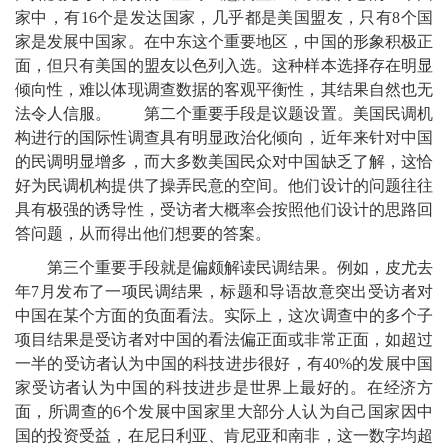
家中，有16个是发达国家，几乎都是美国盟友，只有8个国
家是发展中国家。在中东这个重要地区，中国的形象积极正
面，但只有美国的盟友以色列入选。这种样本选择存在明显
倾向性，难以体现调查数据的客观平衡性，其结果自然也无
法令人信服。 第二个重要手段是议题设置。美国民调机
构进行的国际性调查具有明显政治化倾向，近年来针对中国
的民调明显增多，而大多数美国民众对中国缺乏了解，这恰
好为民调机构提供了操弄民意的空间。他们设计的问题往往
具有极强的诱导性，受访者大概率会按照他们设计的思路回
答问题，从而得出他们想要的答案。
第三个重要手段就是偏颇解读民调结果。例如，皮尤去
年7月发布了一项民调结果，标题和导语故意突出受访者对
中国在某个方面的负面看法。实际上，这次调查中的多个子
项目结果是受访者对中国的看法偏正面或非常正面，如超过
一半的受访者认为中国的科技进步很好，有40%的发展中国
家受访者认为中国的科技进步是世界上最好的。在经济方
面，所调查的6个发展中国家里大部分人认为自己国家因中
国的投资受益，在尼日利亚、肯尼亚和南非，这一数字均超