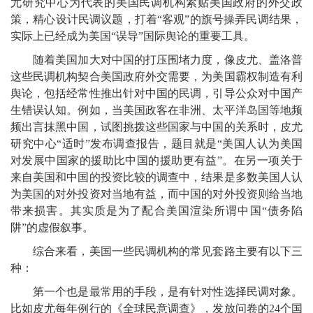
尤研究中心为代表的美国民调机构紧贴美国政府的外交政
策，精心设计民调议题，打着“客观”的旗号操弄民调结果，
实际上已经成为美国“误导”国际舆论的重要工具。
随着美国加大对中国的打压围堵力度，像皮尤、盖洛普
这些民调机构契合美国政府外交需要，为美国霸权制造有利
舆论，包括经常性推出针对中国的民调，引导公众对中国产
生错误认知。例如，当美国政客在非洲、太平洋岛国等地频
频出言抹黑中国，试图挑拨这些国家与中国的关系时，皮尤
研究中心“适时”发布调查报告，题目就是“美国人认为美国
对发展中国家的援助比中国的援助更有益”。在另一项关于
来自美国和中国的投资比较的调查中，结果是多数美国人认
为美国的对外投资对当地有益，而中国的对外投资则给当地
带来损害。其实质是为了配合美国渲染所谓中国“债务陷
阱”的虚假叙事。
综合来看，美国一些民调机构的常见套路主要有以下三
种：
第一个也是最常用的手段，是有针对性选择民调对象。
比如皮尤每年例行的《全球民意调查》，发放问卷的24个国