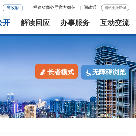
福建省商务厅官方微信
|
闽政通
省政府
网站支持IPv6
公开
解读回应
办事服务
互动交流
长者模式
无障碍浏览