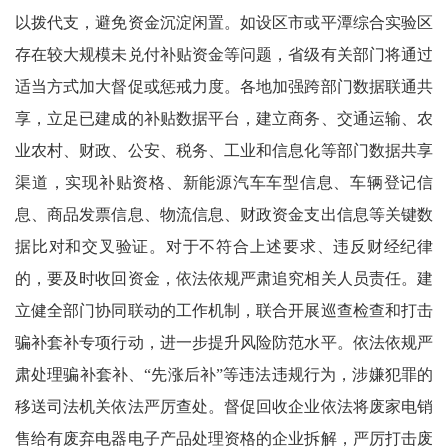
以拨代支，避免资金沉淀闲置。如设区市或平潭综合实验区
存在较大规模未兑付补贴资金等问题，省级有关部门将通过
适当方式加大督促或惩戒力度。各地加强跨部门数据联通共
享，立足已建成的补贴数据平台，建立商务、交通运输、农
业农村、财政、公安、税务、工业和信息化等部门数据共享
渠道，实现补贴资格、新能源汽车车型信息、车辆登记信
息、商品发票信息、物流信息、财政资金支出信息等关键数
据比对和交叉验证。对于不符合上述要求、违反财经纪律
的，要及时收回资金，依法依规严肃追究相关人员责任。建
立健全部门协同联动的工作机制，联合开展巡查检查和打击
骗补套补专项行动，进一步提升风险防范水平。依法依规严
肃处理骗补套补、“先涨后补”等违法违规行为，涉嫌犯罪的
移送司法机关依法严厉查处。督促回收企业依法将废家电销
售给有废弃电器电子产品处理资格的企业拆解，严厉打击废