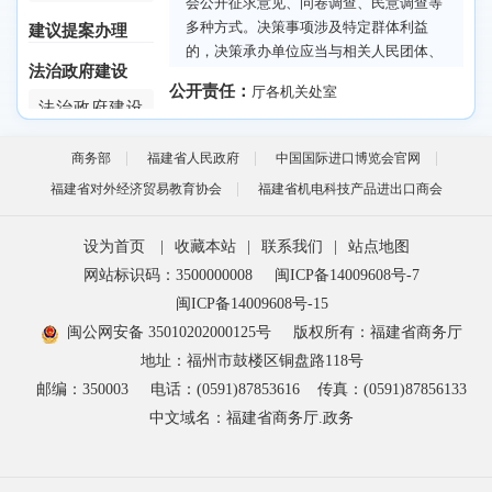
会公开征求意见、问卷调查、民意调查等
多种方式。决策事项涉及特定群体利益
建议提案办理
的，决策承办单位应当与相关人民团体、
法治政府建设
社会组织以及群众代表进行沟通协商，充
公开责任：
厅各机关处室
分听取相关群体的意见建议。
法治政府建设
年度报告
公开时限
：
自该政府信息形成或者变更之日起20个工
商务部
福建省人民政府
中国国际进口博览会官网
人事信息
作日内及时公开
福建省对外经济贸易教育协会
福建省机电科技产品进出口商会
人事任免
依据2
设为首页
|
收藏本站
|
联系我们
|
站点地图
公务员招考
依据文件
：
网站标识码：3500000008
闽ICP备14009608号-7
重大行政决策程序暂行条例
闽ICP备14009608号-15
规划计划
依据文号
：
闽公网安备 35010202000125号
版权所有：福建省商务厅
中华人民共和国国务院令第713号
规划信息
地址：福州市鼓楼区铜盘路118号
条款号
：
邮编：350003
电话：(0591)87853616
传真：(0591)87856133
第十五条第一款
统计信息
中文域名：福建省商务厅.政务
条款内容
：
财政资金
决策事项向社会公开征求意见的，决策承
办单位应当通过政府网站、政务新媒体以
财政预决算