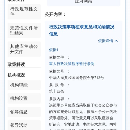
政府网站
行政规范性文
件
公开内容：
栏目：
首页 > 互动交流 > 民意征
行政决策事项征求意见和采纳情况
规范性文件清
集
理结果
信息
依据详情
其他应主动公
依据1
开文件
依据文件
：
重大行政决策程序暂行条例
政策解读
依据文号
：
机构概况
中华人民共和国国务院令第713号
机构职能
条款号
：
第十四条
机构设置
条款内容
：
决策承办单位应当采取便于社会公众参与
领导信息
的方式充分听取意见，依法不予公开的决
策事项除外。听取意见可以采取座谈会、
听证会、实地走访、书面征求意见、向社
领导活动