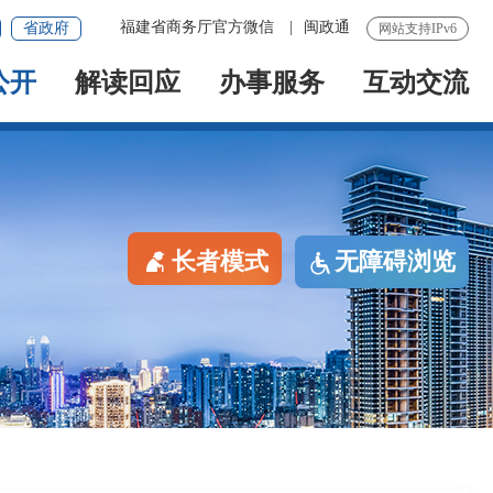
福建省商务厅官方微信
|
闽政通
省政府
网站支持IPv6
公开
解读回应
办事服务
互动交流
长者模式
无障碍浏览