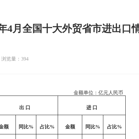
26年4月全国十大外贸省市进出口
浏览量：394
金额单位：亿元人民币
出
口
进
口
金额
同比
%
占比
%
金额
同比
%
占比
%