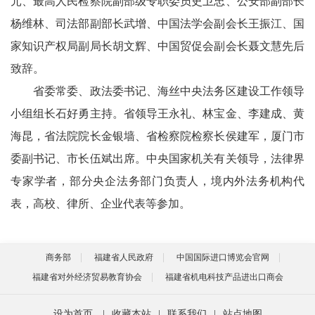
元、最高人民检察院副部级专职委员史卫忠、公安部副部长
杨维林、司法部副部长武增、中国法学会副会长王振江、国
家知识产权局副局长胡文辉、中国贸促会副会长聂文慧先后
致辞。
省委常委、政法委书记、海丝中央法务区建设工作领导
小组组长石好勇主持。省领导王永礼、林宝金、李建成、黄
海昆，省法院院长金银墙、省检察院检察长侯建军，厦门市
委副书记、市长伍斌出席。中央国家机关有关领导，法律界
专家学者，部分央企法务部门负责人，境内外法务机构代
表，高校、律所、企业代表等参加。
商务部
福建省人民政府
中国国际进口博览会官网
福建省对外经济贸易教育协会
福建省机电科技产品进出口商会
设为首页
|
收藏本站
|
联系我们
|
站点地图