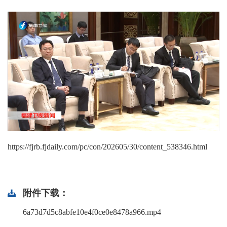
https://fjrb.fjdaily.com/pc/con/202605/30/content_538346.html
附件下载：
6a73d7d5c8abfe10e4f0ce0e8478a966.mp4