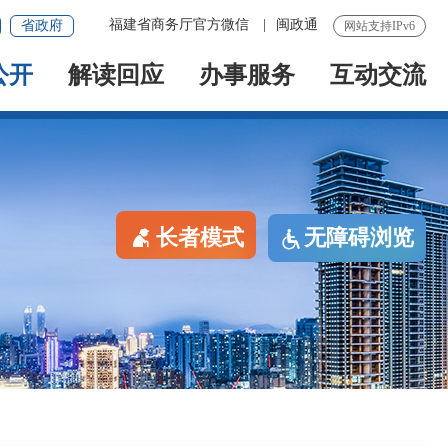
福建省商务厅官方微信
|
闽政通
省政府
网站支持IPv6
公开
解读回应
办事服务
互动交流
长者模式
无障碍浏览