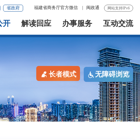
福建省商务厅官方微信
|
闽政通
省政府
网站支持IPv6
公开
解读回应
办事服务
互动交流
长者模式
无障碍浏览