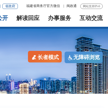
福建省商务厅官方微信
|
闽政通
省政府
网站支持IPv6
公开
解读回应
办事服务
互动交流
长者模式
无障碍浏览