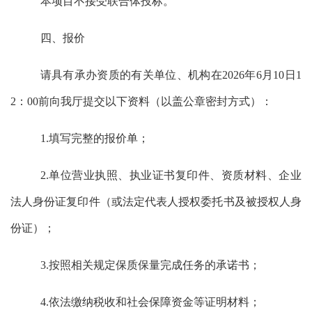
本项目不接受联合体投标。
四、报价
请具有
承办
资质的有关单位、机构在
202
6
年
6
月
10
日
1
2
：
0
0
前
向我厅提交以下资料（以
盖公章
密封方式）：
1.填写完整的报价单；
2.单位营业执照、执业证书复印件、资质材料、企业
法人身份证复印件（‌或法定代表人授权委托书及被授权人身
份证）‌；
3.按照相关规定保质保量完成任务的承诺书；
4.
依法缴纳税收和社会保障资金
等
证明材料
；