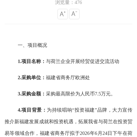
浏览量：476
一、
‌项目概况
1.项目名称
：
与荷兰企业开展经贸促进交流活动
2
.采购
单位：
福建省商务厅欧洲处
3
.
采购金额
：
‌采购
最高限价
为人民币
7.5
万元。
4
.项目背景
：
为持续唱响
“投资福建”品牌，
大力
宣传
推介新福建发展成就和投资机遇，拓展我省与荷兰在投资贸
易等领域合作，福建省
商务厅
拟于
2026年6
月
24
日下午在
荷