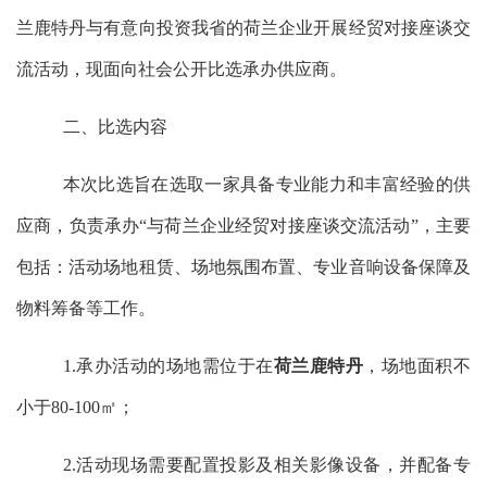
兰鹿特丹与有意向投资我省的荷兰企业开展经贸对接座谈交
流活动
，
‌现面向社会公开比选
承办
供应商。
二、
‌比选内容
本次比选旨在选取一家具备专业能力和丰富经验的供
应商，
‌负责
承办
“与荷兰企业经贸对接座谈交流活动
”，主要
包括：
活动场地租赁、场地氛围布置、专业音响设备保障及
物料筹备等
工作。
1.承办活动的场地需位于在
荷兰鹿特丹
，场地面积不
小于
80-100
㎡
；
2.活动现场需要配置投影及相关影像设备，并配备专