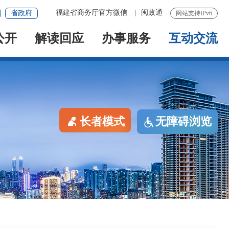
福建省商务厅官方微信
|
闽政通
省政府
网站支持IPv6
公开
解读回应
办事服务
互动交流
长者模式
无障碍浏览