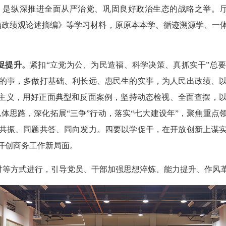
，是纵深推进全面从严治党、巩固良好政治生态的战略之举。厅
确政绩观论述摘编》等学习材料，原原本本学、循迹溯源学、一
促提升。
紧扣
“立党为公、为民造福、科学决策、真抓实干”总
的事，多做打基础、利长远、惠民生的实事，为人民出政绩、
僚主义，用好正面典型和反面案例，坚持动态检视、全面查摆，
567”总体思路，深化拓展“三争”行动，落实“七大建设年”，聚焦
共振、同题共答、同向发力。四要以学促干，在开放创新上谋
开创商务工作新局面。
讨等方式进行，引导党员、干部加强思想淬炼、能力提升、作风