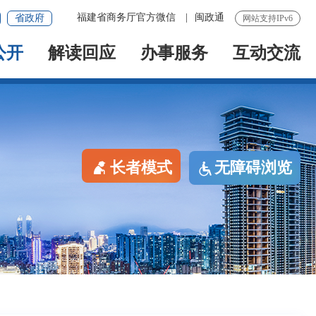
福建省商务厅官方微信
|
闽政通
省政府
网站支持IPv6
公开
解读回应
办事服务
互动交流
长者模式
无障碍浏览