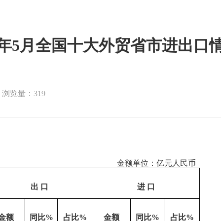
26年5月全国十大外贸省市进出口
浏览量：319
金额单位：亿元人民币
出
口
进
口
金额
同比
%
占比
%
金额
同比
%
占比
%