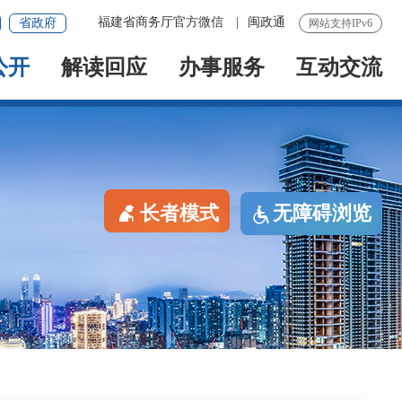
福建省商务厅官方微信
|
闽政通
省政府
网站支持IPv6
公开
解读回应
办事服务
互动交流
长者模式
无障碍浏览