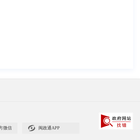

方微信
闽政通APP