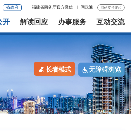
福建省商务厅官方微信
|
闽政通
省政府
网站支持IPv6
公开
解读回应
办事服务
互动交流
长者模式
无障碍浏览