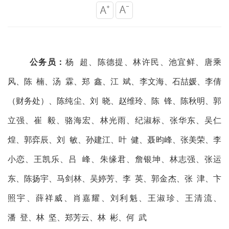
公务员：
杨
超、陈德提、林许民、池宜鲜、唐乘
风、陈
楠、汤
霖、郑
鑫、江
斌、李文海、石喆媛、李倩
（财务处）、陈纯尘、刘
晓、赵维玲、陈
锋、陈秋明、郭
立强、崔
毅、骆海宏、林光雨、纪淑标、张华东、吴仁
煌、郭弈辰、刘
敏、孙建江、叶
健、聂昀峰、张美荣、李
小恋、王凯乐、吕
峰、朱缘君、詹银坤、林志强、张运
东、陈扬宇、马剑林、吴婷芳、李
英、郭金杰、张
津、卞
照宇、薛祥威、肖嘉耀、刘利魁、王淑珍、王清流、
潘
登、林
坚、郑芳云、林
彬、何
武