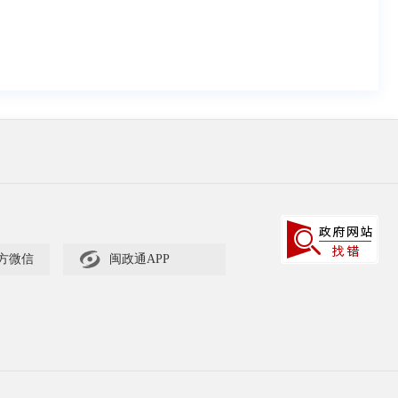

方微信
闽政通APP