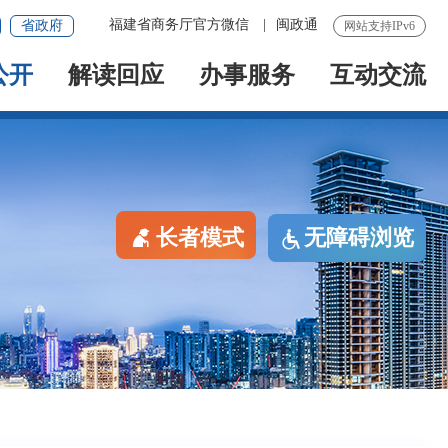
福建省商务厅官方微信
|
闽政通
省政府
网站支持IPv6
公开
解读回应
办事服务
互动交流
长者模式
无障碍浏览