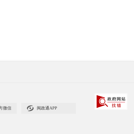

方微信
闽政通APP