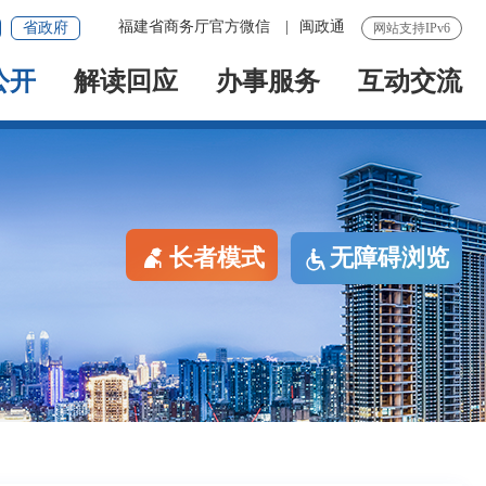
福建省商务厅官方微信
|
闽政通
省政府
网站支持IPv6
公开
解读回应
办事服务
互动交流
长者模式
无障碍浏览