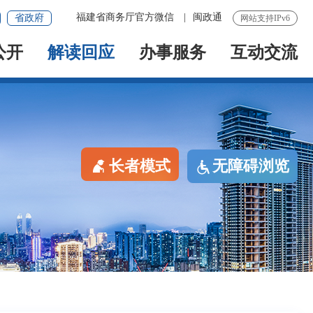
福建省商务厅官方微信
|
闽政通
省政府
网站支持IPv6
公开
解读回应
办事服务
互动交流
长者模式
无障碍浏览